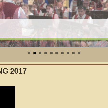
len
G 2017