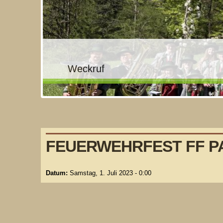
Wunschkonzert
Feuerwehrfest Altenmarkt
Weckruf
Fasching
Stocktunier der Landler Musikkapel
Probenworkshop
Musikausflug nach Innsbruck
Jubiläumsfest Unterlaussa
Musikfest Palfau
Jungmusikerlager
FEUERWEHRFEST FF P
Datum:
Samstag, 1. Juli 2023 - 0:00