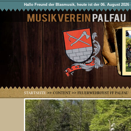
Hallo Freund der Blasmusik, heute ist der 06. August 2026 
STARTSEITE
CONTENT
FEUERWEHRFEST FF PALFAU
>>
>>