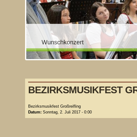
Wunschkonzert
Feuerwehrfest Altenmarkt
Weckruf
Fasching
Stocktunier der Landler Musikkapel
Probenworkshop
Musikausflug nach Innsbruck
Jubiläumsfest Unterlaussa
Musikfest Palfau
Jungmusikerlager
BEZIRKSMUSIKFEST GR
Bezirksmusikfest Großreifling
Datum:
Sonntag, 2. Juli 2017 - 0:00