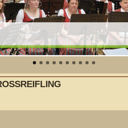
len
OSSREIFLING